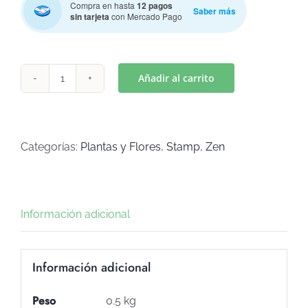
Compra en hasta
12 pagos
Saber más
sin tarjeta
con Mercado Pago
Añadir al carrito
STAMP
FLOR
DE
LOTO
Categorías:
Plantas y Flores
,
Stamp
,
Zen
(Art
S-
65)
Información adicional
cantidad
Información adicional
Peso
0.5 kg