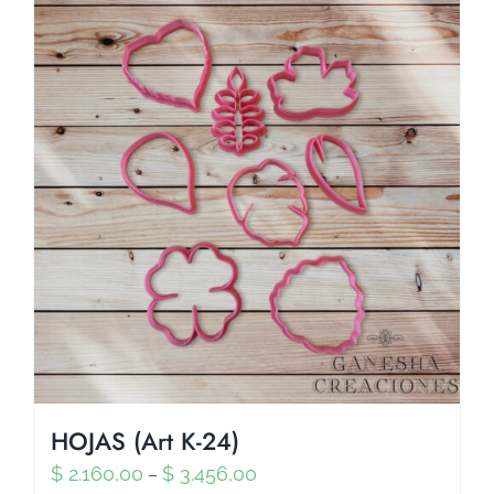
HOJAS (Art K-24)
$
2.160,00
$
3.456,00
–