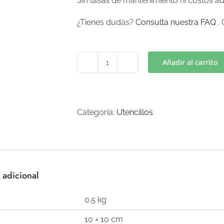
Sin tasas de mantenimiento ni costos ad
¿Tienes dudas?
Consulta nuestra FAQ
. 
Añadir al carrito
PERCHEROS
(Art
H-
18)
Categoría:
Utencillos
cantidad
 adicional
0.5 kg
10 × 10 cm