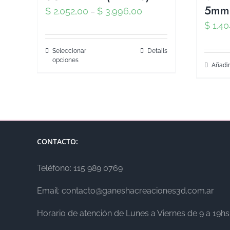
5mm 
$
2.052,00
$
3.996,00
–
$
1.40
Seleccionar
Details
opciones
Añadir
CONTACTO:
Teléfono: 115 989 0769
Email: contacto@ganeshacreaciones3d.com.ar
Horario de atención de Lunes a Viernes de 9 a 19hs