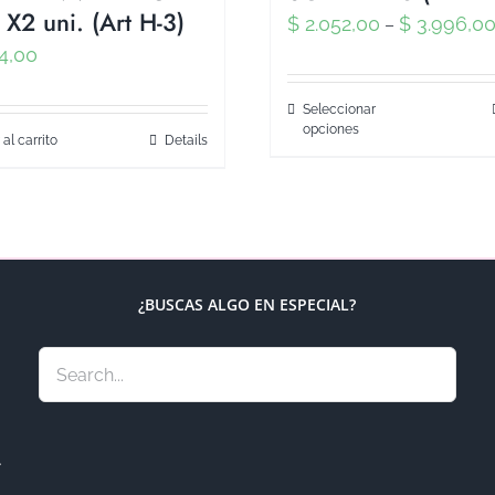
X2 uni. (Art H-3)
$
2.052,00
$
3.996,0
–
4,00
Seleccionar
opciones
 al carrito
Details
¿BUSCAS ALGO EN ESPECIAL?
.