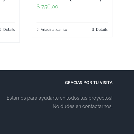
0
$
756,00
Details
Añadir al carrito
Details
GRACIAS POR TU VISITA
Estamos para ayudarte en todos tus proyectos!
No dudes en contactarnos.