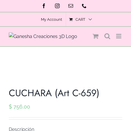
Skip
Facebook
Instagram
Email
Phone
to
My Account
CART
content
CUCHARA (Art C-659)
$
756,00
Descripción