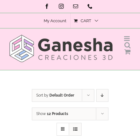
Skip
Facebook
Instagram
Email
Phone
to
My Account
CART
content
Sort by
Default Order
Show
12 Products