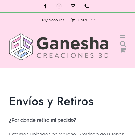
Skip
Facebook
Instagram
Email
Phone
to
My Account
CART
content
Envíos y Retiros
¿Por donde retiro mi pedido?
Estamos ubicados en Moreno, Provincia de Buenos