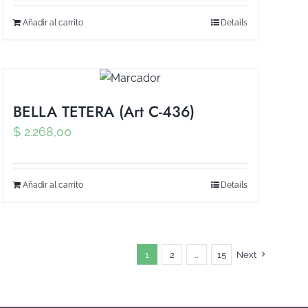
Añadir al carrito
Details
BELLA TETERA (Art C-436)
$
2.268,00
Añadir al carrito
Details
1
2
…
15
Next