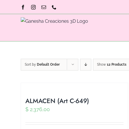
Skip
Facebook
Instagram
Email
Phone
to
content
Sort by
Default Order
Show
12 Products
ALMACEN (Art C-649)
$
2.376,00