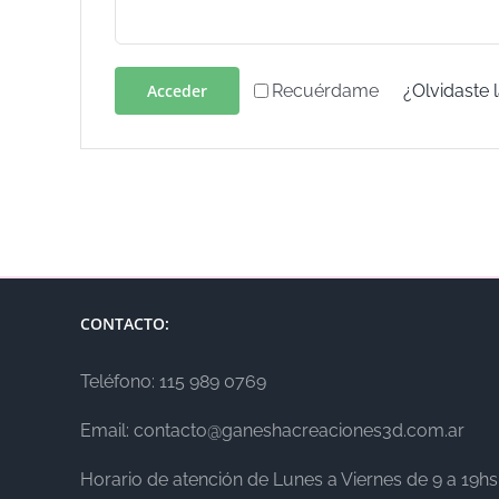
Recuérdame
Acceder
¿Olvidaste 
CONTACTO:
Teléfono: 115 989 0769
Email: contacto@ganeshacreaciones3d.com.ar
Horario de atención de Lunes a Viernes de 9 a 19hs