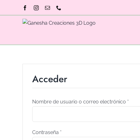
Skip
Facebook
Instagram
Email
Phone
to
content
Acceder
Nombre de usuario o correo electrónico
*
Contraseña
*