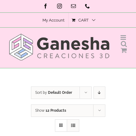
Skip
Facebook
Instagram
Email
Phone
to
My Account
CART
content
Sort by
Default Order
Show
12 Products