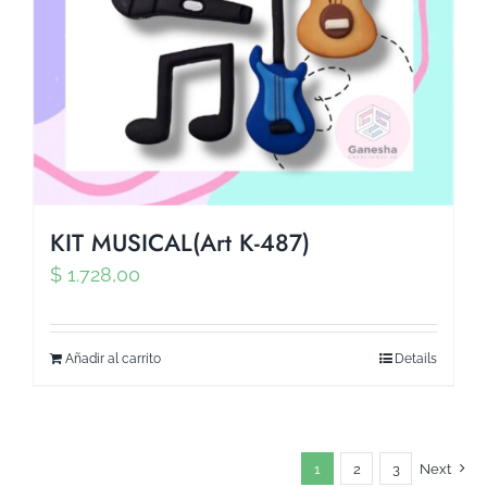
KIT MUSICAL(Art K-487)
$
1.728,00
Añadir al carrito
Details
1
2
3
Next