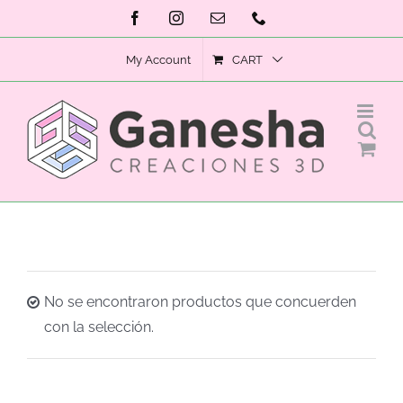
Skip
Facebook
Instagram
Email
Phone
to
My Account
CART
content
No se encontraron productos que concuerden
con la selección.