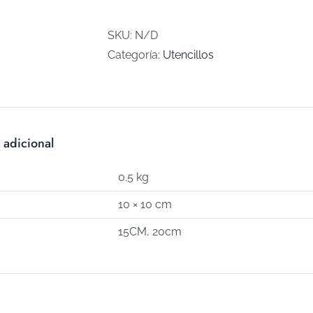
(Art
H-
SKU:
N/D
7)
Categoría:
Utencillos
cantidad
 adicional
0.5 kg
10 × 10 cm
15CM, 20cm