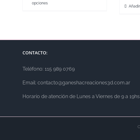
opciones
Añadir
CONTACTO:
Teléfono: 115 989 0769
Email: contacto@ganeshacreaciones3d.com.ar
Horario de atención de Lunes a Viernes de 9 a 19hs
C