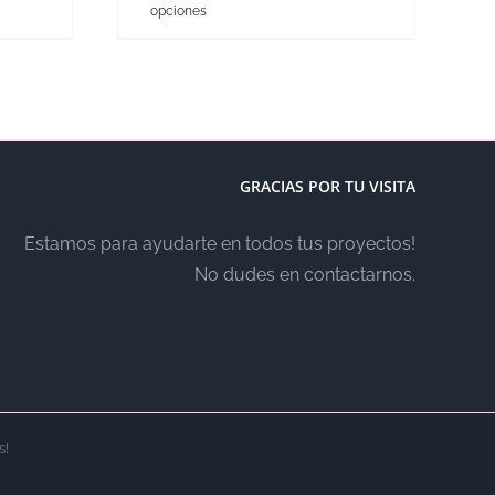
opciones
GRACIAS POR TU VISITA
Estamos para ayudarte en todos tus proyectos!
No dudes en contactarnos.
s!