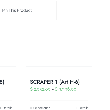
Pin This Product
8)
SCRAPER 1 (Art H-6)
0
$
2.052,00
$
3.996,00
–
Details
Seleccionar
Details