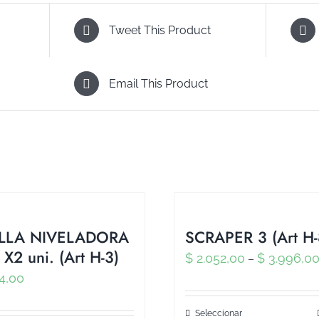
Tweet This Product
Email This Product
ILLA NIVELADORA
SCRAPER 3 (Art H-
X2 uni. (Art H-3)
$
2.052,00
$
3.996,0
–
4,00
Seleccionar