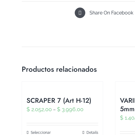
Share On Facebook
Productos relacionados
SCRAPER 7 (Art H-12)
VAR
5mm 
$
2.052,00
$
3.996,00
–
$
1.40
Seleccionar
Details