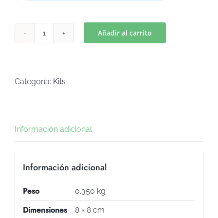
Añadir al carrito
KITS
HIPPIE
VAN
(Art
Categoría:
Kits
k-
76)
cantidad
Información adicional
Información adicional
Peso
0.350 kg
Dimensiones
8 × 8 cm