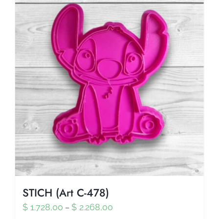
STICH (Art C-478)
$
1.728,00
$
2.268,00
–