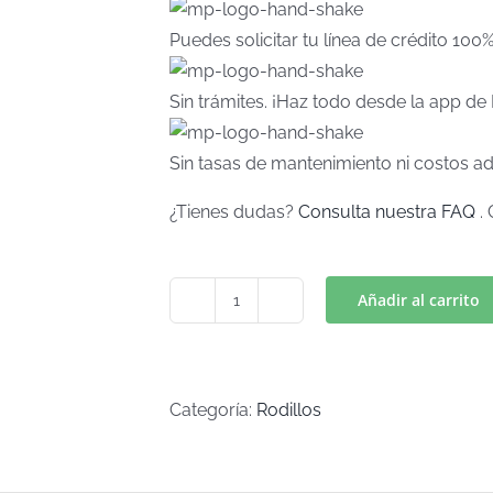
Puedes solicitar tu línea de crédito 100
Sin trámites. ¡Haz todo desde la app d
Sin tasas de mantenimiento ni costos ad
¿Tienes dudas?
Consulta nuestra FAQ
. 
Añadir al carrito
RODILLO
TEXTURADOR
CORAZON
3
Categoría:
Rodillos
(Art
RT-