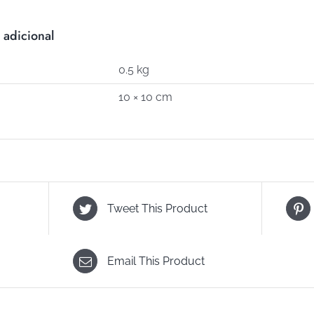
11)
cantidad
 adicional
0.5 kg
10 × 10 cm
Tweet This Product
Email This Product