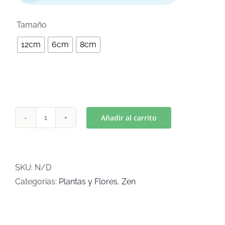

Tamaño
12cm
6cm
8cm
Añadir al carrito
FLOR
DE
LOTO
(Art
SKU:
N/D
C-
Categorías:
Plantas y Flores
,
Zen
115)
cantidad