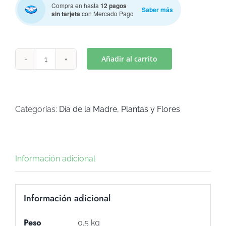
Compra en hasta
12 pagos
Saber más
sin tarjeta
con Mercado Pago
Añadir al carrito
ENTERITO
JARDINERO
(Art
C-
Categorías:
Día de la Madre
,
Plantas y Flores
136)
cantidad
Información adicional
Información adicional
Peso
0.5 kg