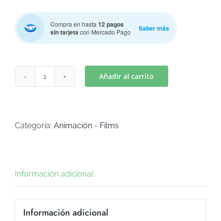
Compra en hasta
12 pagos
Saber más
sin tarjeta
con Mercado Pago
Añadir al carrito
PLANTAS
VS.
ZOMBIES
-
Categoría:
Animación - Films
ZOMBIE
(Art
C-
Información adicional
213)
cantidad
Información adicional