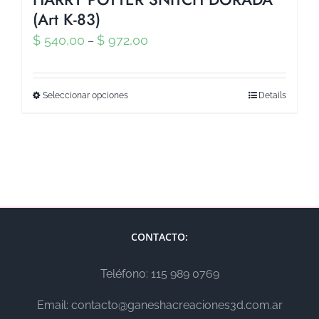
(Art K-83)
$
540,00
$
972,00
–
Seleccionar opciones
Details
CONTACTO:
Teléfono: 115 989 0769
Email: contacto@ganeshacreaciones3d.com.ar