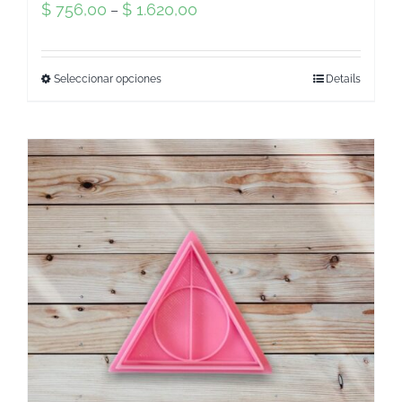
$
756,00
$
1.620,00
–
Seleccionar opciones
Details