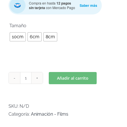
Compra en hasta
12 pagos
Saber más
sin tarjeta
con Mercado Pago

Tamaño
10cm
6cm
8cm
Añadir al carrito
HARRY
POTTER
TRIANGULO
(Art
SKU:
N/D
K-
Categoría:
Animación - Films
83)