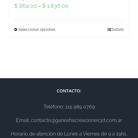
$
864,00
$
1.836,00
–
Seleccionar opciones
Details
CONTACTO:
Teléfono: 115 989 0769
Email: contacto@ganeshacreaciones3d.com.ar
Horario de atención de Lunes a Viernes de 9 a 19hs.