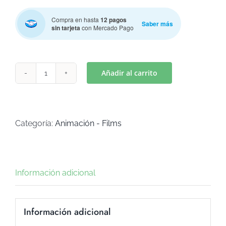
Compra en hasta
12 pagos
Saber más
sin tarjeta
con Mercado Pago
Añadir al carrito
CARA
ANIMALES
DE
LA
Categoría:
Animación - Films
SELVA-
MAPACHE-
(Art
Información adicional
C-
68)
cantidad
Información adicional