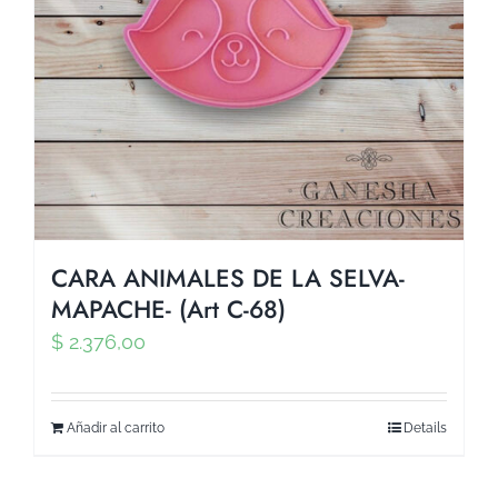
CARA ANIMALES DE LA SELVA-
MAPACHE- (Art C-68)
$
2.376,00
Añadir al carrito
Details