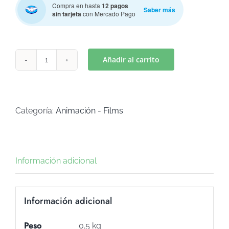
Compra en hasta
12 pagos
Saber más
sin tarjeta
con Mercado Pago
Añadir al carrito
LILO
-
STITCH
ANGEL
Categoría:
Animación - Films
(Art
C-
94)
Información adicional
cantidad
Información adicional
Peso
0.5 kg