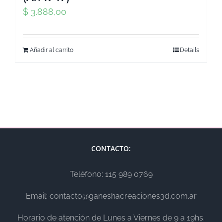
$
3.888,00
Añadir al carrito
Details
CONTACTO:
Teléfono: 115 989 0769
Email: contacto@ganeshacreaciones3d.com.ar
Horario de atención de Lunes a Viernes de 9 a 19hs.