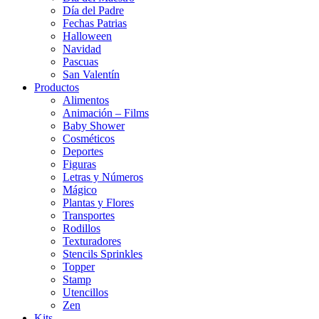
Día del Padre
Fechas Patrias
Halloween
Navidad
Pascuas
San Valentín
Productos
Alimentos
Animación – Films
Baby Shower
Cosméticos
Deportes
Figuras
Letras y Números
Mágico
Plantas y Flores
Transportes
Rodillos
Texturadores
Stencils Sprinkles
Topper
Stamp
Utencillos
Zen
Kits