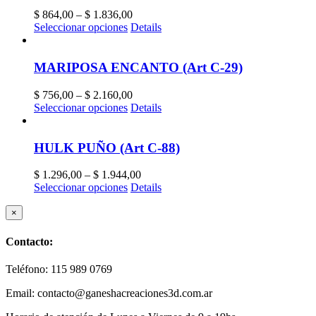
$
864,00
–
$
1.836,00
Seleccionar opciones
Details
MARIPOSA ENCANTO (Art C-29)
$
756,00
–
$
2.160,00
Seleccionar opciones
Details
HULK PUÑO (Art C-88)
$
1.296,00
–
$
1.944,00
Seleccionar opciones
Details
Close
×
product
quick
Contacto:
view
Teléfono: 115 989 0769
Email: contacto@ganeshacreaciones3d.com.ar