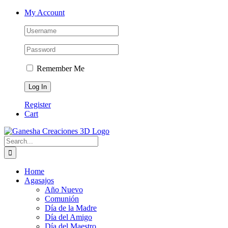
Skip
Facebook
Instagram
Email
Phone
My Account
to
content
Remember Me
Register
Cart
Search
for:
Home
Agasajos
Año Nuevo
Comunión
Día de la Madre
Día del Amigo
Día del Maestro