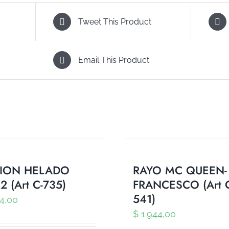
Tweet This Product
Email This Product
ION HELADO
RAYO MC QUEEN-
2 (Art C-735)
FRANCESCO (Art 
541)
4,00
$
1.944,00