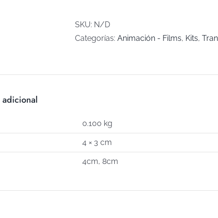
AUTITO
(Art
SKU:
N/D
K-
Categorías:
Animación - Films
,
Kits
,
Tran
34)
cantidad
 adicional
0.100 kg
4 × 3 cm
4cm, 8cm