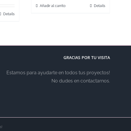
Añadir al carrito
Details
Details
GRACIAS POR TU VISITA
Estamos para ayudarte en todos tus proyectos!
No dudes en contactarnos.
s!