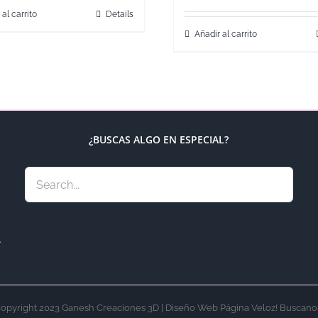
 al carrito
Details
Añadir al carrito
¿BUSCAS ALGO EN ESPECIAL?
.
opyright 2023 Ganesh Creaciones 3D | Diseño Web Página Veloz! Buscano