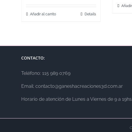
Añadir
Añadir al carrito
Details
CONTACTO:
Teléfono: 115 989 0769
Email: contacto@ganeshacreaciones3d.com.ar
Horario de atención de Lunes a Viernes de 9 a 19hs
C