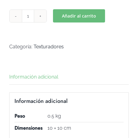
Añadir al carrito
TEXTURADOR
CORAZON
CALADO
(Art
Categoría:
Texturadores
T-
46)
cantidad
Información adicional
Información adicional
Peso
0.5 kg
Dimensiones
10 × 10 cm