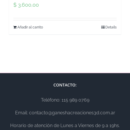
$
3.600,00
Añadir al carrito
Details
CONTACTO:
Teléfono: 115 989 0769
Email: contacto@ganeshacreaciones3d.com.ar
Horario de atención de Lunes a Viernes de 9 a 19hs.