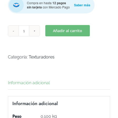
Compra en hasta
12 pagos
Saber más
sin tarjeta
con Mercado Pago
Añadir al carrito
TEXTURADOR
ESCAMAS
(Art
T-
Categoría:
Texturadores
9)
cantidad
Información adicional
Información adicional
Peso
0.100 kg