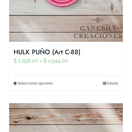
HULK PUÑO (Art C-88)
$
1.296,00
$
1.944,00
–
Seleccionar opciones
Details