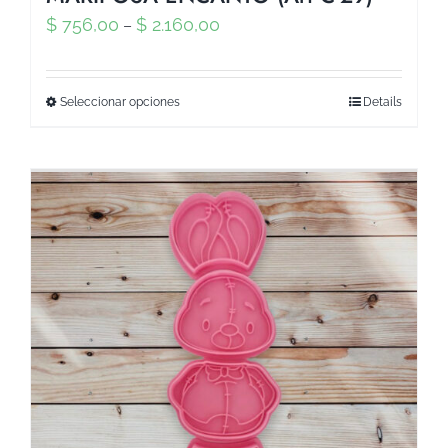
$
756,00
$
2.160,00
–
Seleccionar opciones
Details