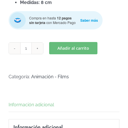
Medidas: 8 cm
Compra en hasta
12 pagos
Saber más
sin tarjeta
con Mercado Pago
Añadir al carrito
BEBES
LLORONES
ABEJA
(Art
Categoría:
Animación - Films
C-
721)
cantidad
Información adicional
Información adicional