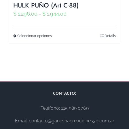
HULK PUÑO (Art C-88)
$
1.296,00
$
1.944,00
–
Seleccionar opciones
Details
CONTACTO:
Teléfono: 115 989 0769
Email: contacto@ganeshacreaciones3d.com.ar