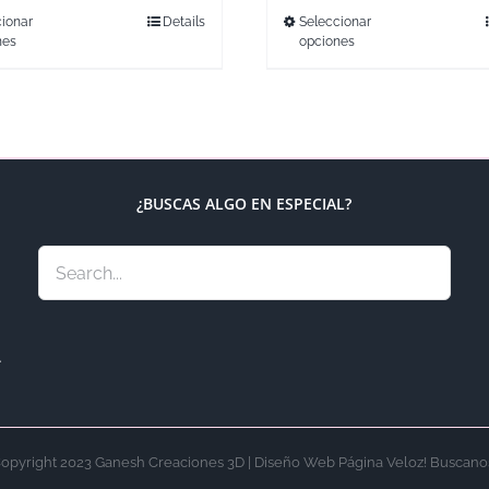
ionar
Details
Seleccionar
nes
opciones
¿BUSCAS ALGO EN ESPECIAL?
.
opyright 2023 Ganesh Creaciones 3D | Diseño Web Página Veloz! Buscano