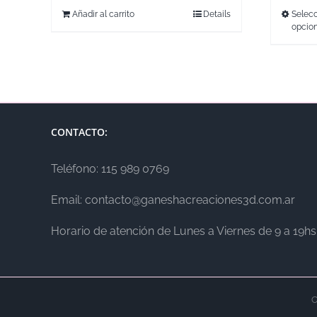
Añadir al carrito
Details
Selecc
opcio
CONTACTO:
Teléfono: 115 989 0769
Email: contacto@ganeshacreaciones3d.com.ar
Horario de atención de Lunes a Viernes de 9 a 19hs
C