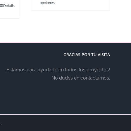
opciones
Details
GRACIAS POR TU VISITA
Estamos para ayudarte en todos tus proyectos!
No dudes en contactarnos.
s!