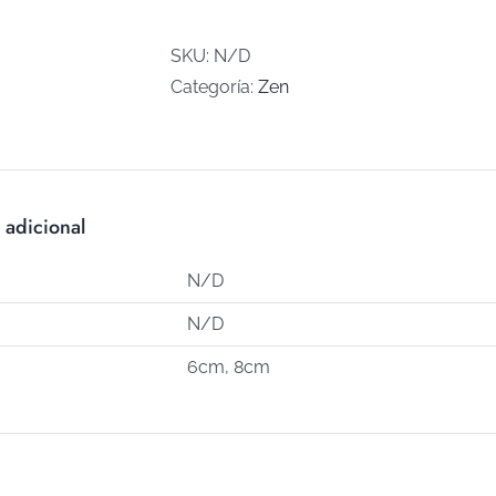
C-
113)
SKU:
N/D
cantidad
Categoría:
Zen
 adicional
N/D
N/D
6cm, 8cm