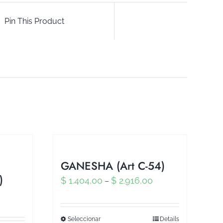
Pin This Product
GANESHA (Art C-54)
)
$
1.404,00
$
2.916,00
–
Seleccionar
Details