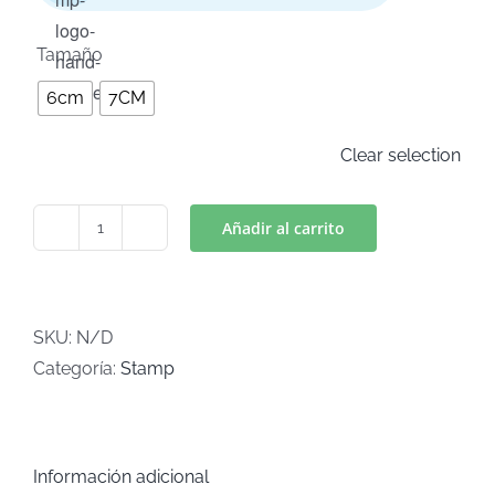
Tamaño
6cm
7CM
Clear selection
Añadir al carrito
VIVE
RIE
AMA
(Art
SKU:
N/D
S-
Categoría:
Stamp
37)
cantidad
Información adicional