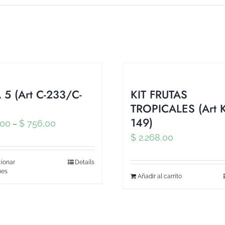
 5 (Art C-233/C-
KIT FRUTAS
TROPICALES (Art K
149)
,00
$
756,00
–
$
2.268,00
ionar
Details
nes
Añadir al carrito