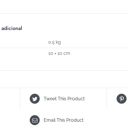
242)
cantidad
 adicional
0.5 kg
10 × 10 cm
Tweet This Product
Email This Product