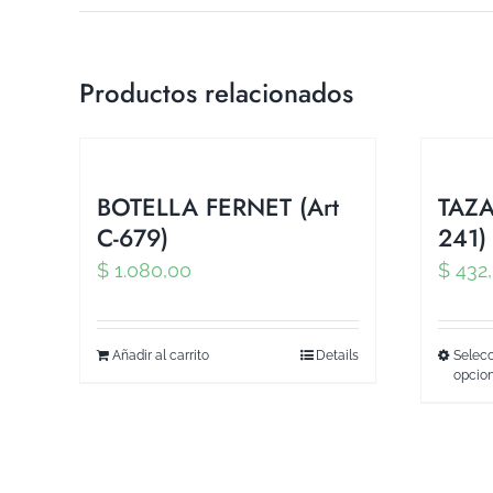
Productos relacionados
BOTELLA FERNET (Art
TAZA
C-679)
241)
$
1.080,00
$
432
Añadir al carrito
Details
Selecc
opcio