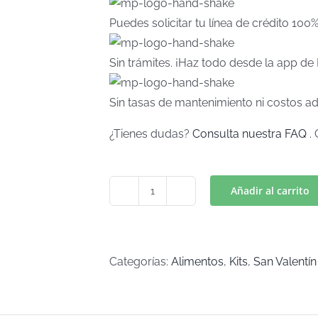
Puedes solicitar tu línea de crédito 100
Sin trámites. ¡Haz todo desde la app d
Sin tasas de mantenimiento ni costos ad
¿Tienes dudas?
Consulta nuestra FAQ
. 
Añadir al carrito
GALLETITA
RUMBA
AMOR
(Art
Categorías:
Alimentos
,
Kits
,
San Valentín
K-
159)