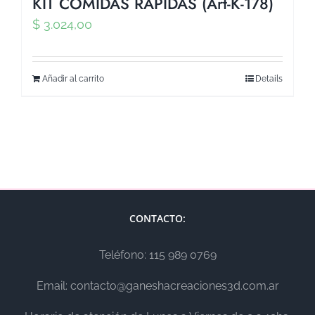
KIT COMIDAS RAPIDAS (Art-K-178)
$
3.024,00
Añadir al carrito
Details
CONTACTO:
Teléfono: 115 989 0769
Email: contacto@ganeshacreaciones3d.com.ar