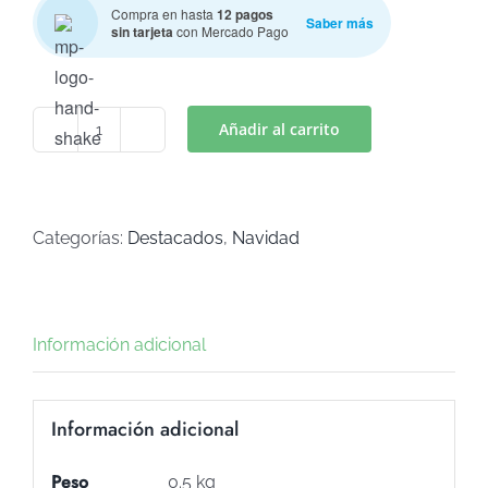
Compra en hasta
12 pagos
Saber más
sin tarjeta
con Mercado Pago
Añadir al carrito
STAMP
NAVIDAD
3
(Art
Categorías:
Destacados
,
Navidad
S-
28)
cantidad
Información adicional
Información adicional
Peso
0.5 kg