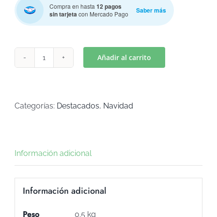
Compra en hasta
12 pagos
Saber más
sin tarjeta
con Mercado Pago
Añadir al carrito
STAMP
NAVIDAD
1
(Art
Categorías:
Destacados
,
Navidad
S-
26)
cantidad
Información adicional
Información adicional
Peso
0.5 kg