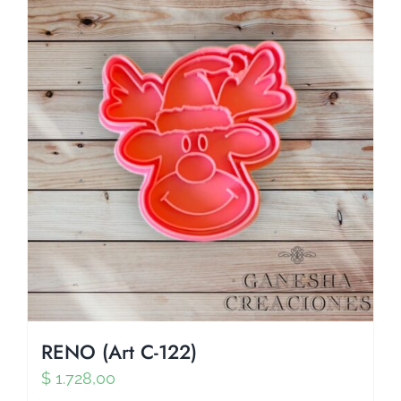
RENO (Art C-122)
$
1.728,00