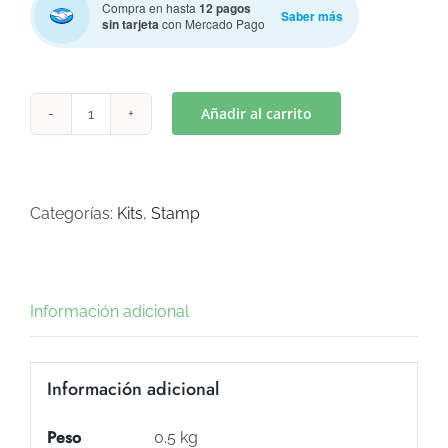
Compra en hasta
12 pagos
Saber más
sin tarjeta
con Mercado Pago
Añadir al carrito
STAMP
ABC
MAYUSCULAS
(Art
Categorías:
Kits
,
Stamp
S-
66)
cantidad
Información adicional
Información adicional
Peso
0.5 kg