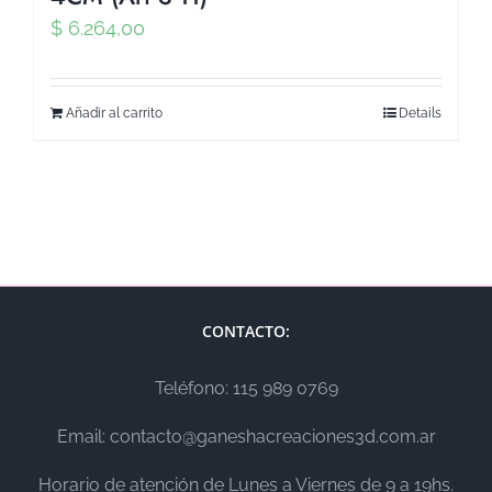
$
6.264,00
Añadir al carrito
Details
CONTACTO:
Teléfono: 115 989 0769
Email: contacto@ganeshacreaciones3d.com.ar
Horario de atención de Lunes a Viernes de 9 a 19hs.