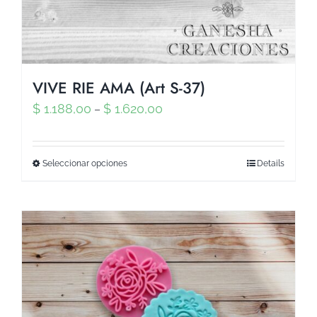
VIVE RIE AMA (Art S-37)
$
1.188,00
$
1.620,00
–
Seleccionar opciones
Details