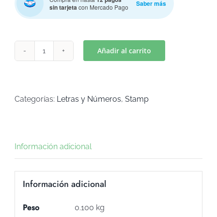
Saber más
sin tarjeta
con Mercado Pago
Añadir al carrito
STAMP
ABC
AMONG
US
Categorías:
Letras y Números
,
Stamp
(Art
K-
62)
Información adicional
cantidad
Información adicional
Peso
0.100 kg