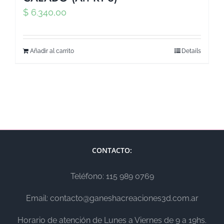
$
6.340,00
Añadir al carrito
Details
CONTACTO:
Teléfono: 115 989 0769
Email: contacto@ganeshacreaciones3d.com.ar
Horario de atención de Lunes a Viernes de 9 a 19hs.