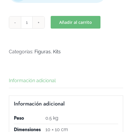
Añadir al carrito
PUERTA
3
(Art
C-
Categorías:
Figuras
,
Kits
192)
cantidad
Información adicional
Información adicional
Peso
0.5 kg
Dimensiones
10 × 10 cm