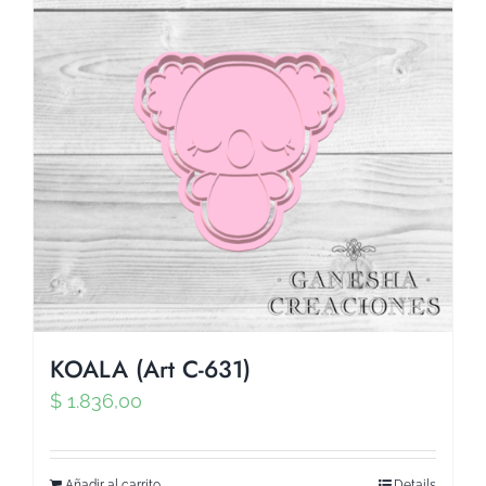
KOALA (Art C-631)
$
1.836,00
Añadir al carrito
Details