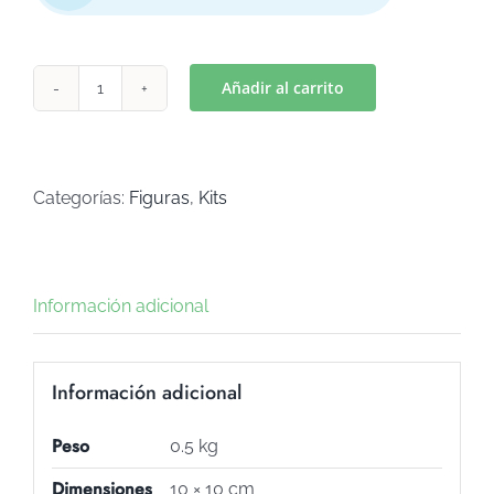
Añadir al carrito
ETIQUETA
5
(Art
C-
Categorías:
Figuras
,
Kits
181)
cantidad
Información adicional
Información adicional
Peso
0.5 kg
Dimensiones
10 × 10 cm