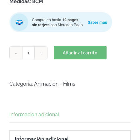
Medidas: 8CM
Compra en hasta
12 pagos
Saber más
sin tarjeta
con Mercado Pago
Añadir al carrito
MICKEY
SAFARI
MINNIE
9(Art
Categoría:
Animación - Films
C-
785)
cantidad
Información adicional
Información adicional