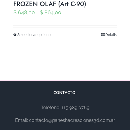
FROZEN OLAF (Art C-90)
$
648,00
$
864,00
–
Seleccionar opciones
Details
CONTACTO:
Teléfono: 115 989 0769
Email: contacto@ganeshacreaciones3d.com.ar