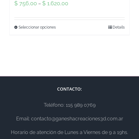
$
756,00
$
1.620,00
–
Seleccionar opciones
Details
CONTACTO:
Teléfono: 115 989 0769
Email: contacto@ganeshacreaciones3d.com.ar
Horario de atención de Lunes a Viernes de 9 a 19hs.