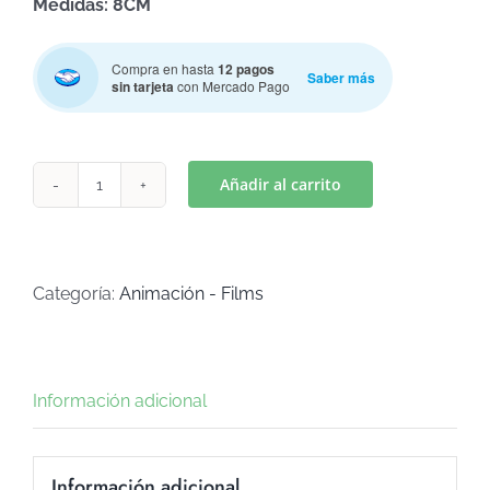
Medidas: 8CM
Compra en hasta
12 pagos
Saber más
sin tarjeta
con Mercado Pago
Añadir al carrito
MICKEY
SAFARI
6
(Art
Categoría:
Animación - Films
C-
785)
cantidad
Información adicional
Información adicional