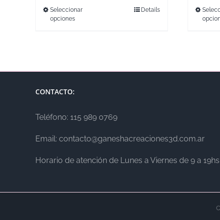
Seleccionar
Details
Selecc
opciones
opcio
CONTACTO:
Teléfono: 115 989 0769
Email: contacto@ganeshacreaciones3d.com.ar
Horario de atención de Lunes a Viernes de 9 a 19hs
C