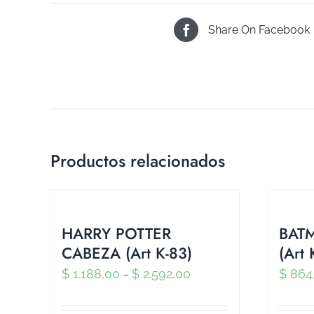
Share On Facebook
Productos relacionados
HARRY POTTER
BATM
CABEZA (Art K-83)
(Art 
$
1.188,00
$
2.592,00
$
864
–