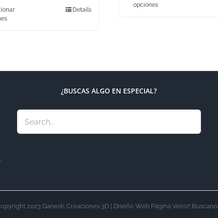
opciones
ionar
Details
nes
¿BUSCAS ALGO EN ESPECIAL?
.
opyright 2023 Ganesh Creaciones 3D | Diseño Web Página Veloz! Buscano