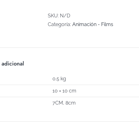
(Art
C-
SKU:
N/D
100)
Categoría:
Animación - Films
cantidad
 adicional
0.5 kg
10 × 10 cm
7CM, 8cm