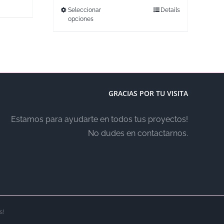
Seleccionar
Details
opciones
GRACIAS POR TU VISITA
Estamos para ayudarte en todos tus proyectos!
No dudes en contactarnos.
s!