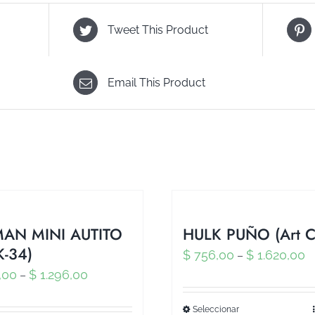
Tweet This Product
Email This Product
AN MINI AUTITO
HULK PUÑO (Art C
K-34)
$
756,00
$
1.620,00
–
,00
$
1.296,00
–
Seleccionar