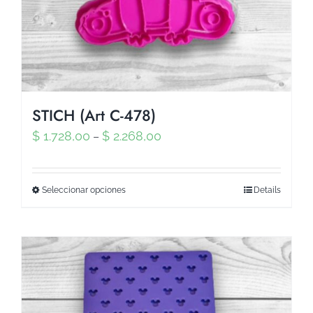
STICH (Art C-478)
$
1.728,00
$
2.268,00
–
Seleccionar opciones
Details