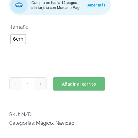
Compra en hasta
12 pagos
Saber más
sin tarjeta
con Mercado Pago

Tamaño
6cm
Añadir al carrito
JENGI
(Art
C-
644)
SKU:
N/D
cantidad
Categorías:
Mágico
,
Navidad