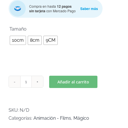
Compra en hasta
12 pagos
Saber más
sin tarjeta
con Mercado Pago

Tamaño
10cm
8cm
9CM
Añadir al carrito
HOT
WHEELS(Art
C-
797)
SKU:
N/D
cantidad
Categorías:
Animación - Films
,
Mágico