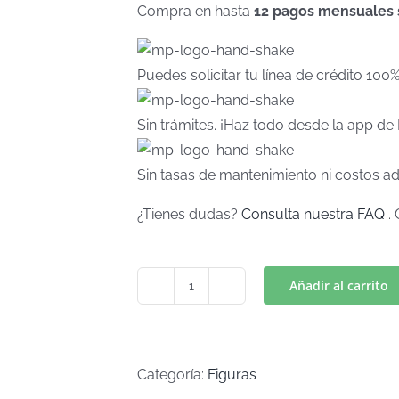
Compra en hasta
12 pagos mensuales si
Puedes solicitar tu línea de crédito 100
Sin trámites. ¡Haz todo desde la app d
Sin tasas de mantenimiento ni costos ad
¿Tienes dudas?
Consulta nuestra FAQ
. 
Añadir al carrito
GATO-
P
Mod.13
(Art
Categoría:
Figuras
C-