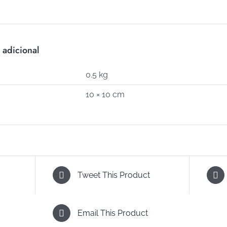
733)
cantidad
 adicional
0.5 kg
10 × 10 cm
Tweet This Product
Email This Product