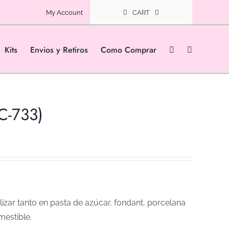
My Account
CART
Kits
Envios y Retiros
Como Comprar
C-733)
izar tanto en pasta de azúcar, fondant, porcelana
mestible.