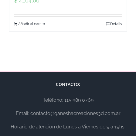
$
4.104,00
Añadir al carrito
Details
CONTACTO:
Teléfono: 115 989 0769
Email: contacto@ganeshacreaciones3d.com.ar
Horario de atención de Lunes a Viernes de 9 a 19hs.