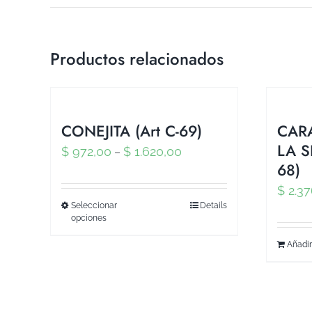
Productos relacionados
CONEJITA (Art C-69)
CAR
LA S
$
972,00
$
1.620,00
–
68)
$
2.37
Seleccionar
Details
opciones
Añadir