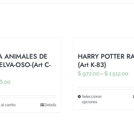
A ANIMALES DE
HARRY POTTER R
ELVA-OSO-(Art C-
(Art K-83)
$
972,00
$
1.512,00
–
6,00
Seleccionar
opciones
 al carrito
Details