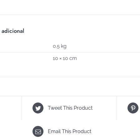
C-
732)
cantidad
 adicional
0.5 kg
10 × 10 cm
Tweet This Product
Email This Product