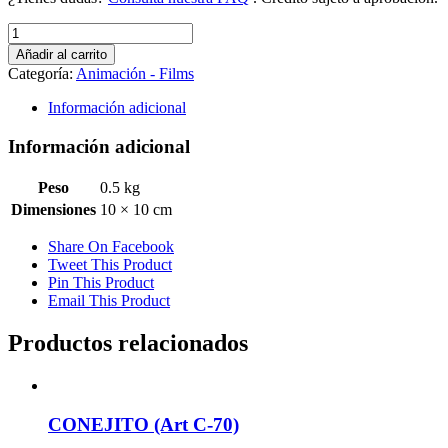
GATITOS
BOLSILLO
Añadir al carrito
Mod.
Categoría:
Animación - Films
3
(Art
Información adicional
C-
732)
Información adicional
cantidad
Peso
0.5 kg
Dimensiones
10 × 10 cm
Share On Facebook
Tweet This Product
Pin This Product
Email This Product
Productos relacionados
CONEJITO (Art C-70)