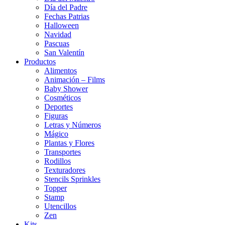
Día del Padre
Fechas Patrias
Halloween
Navidad
Pascuas
San Valentín
Productos
Alimentos
Animación – Films
Baby Shower
Cosméticos
Deportes
Figuras
Letras y Números
Mágico
Plantas y Flores
Transportes
Rodillos
Texturadores
Stencils Sprinkles
Topper
Stamp
Utencillos
Zen
Kits