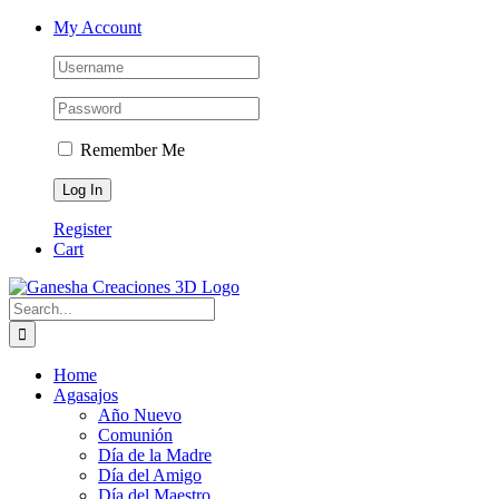
Skip
Facebook
Instagram
Email
Phone
My Account
to
content
Remember Me
Register
Cart
Search
for:
Home
Agasajos
Año Nuevo
Comunión
Día de la Madre
Día del Amigo
Día del Maestro