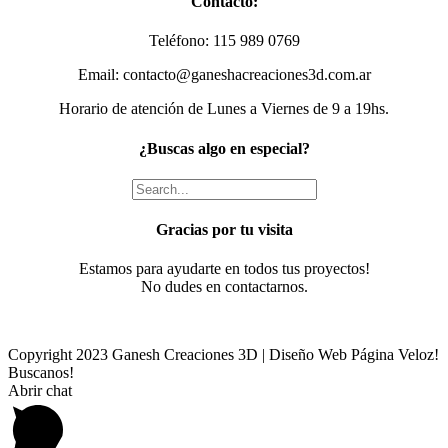
Contacto:
view
Teléfono: 115 989 0769
Email: contacto@ganeshacreaciones3d.com.ar
Horario de atención de Lunes a Viernes de 9 a 19hs.
¿Buscas algo en especial?
Gracias por tu visita
Estamos para ayudarte en todos tus proyectos!
No dudes en contactarnos.
Copyright 2023 Ganesh Creaciones 3D | Diseño Web Página Veloz!
Buscanos!
Facebook
Instagram
Email
Phone
Abrir chat