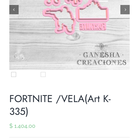


FORTNITE /VELA(Art K-
335)
$
1.404,00