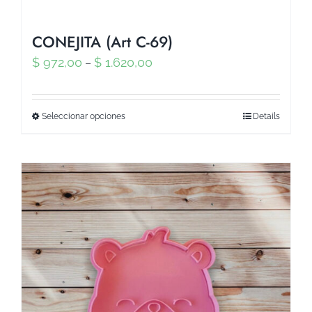
CONEJITA (Art C-69)
$
972,00
$
1.620,00
–
Seleccionar opciones
Details