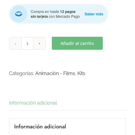
Compra en hasta
12 pagos
Saber más
sin tarjeta
con Mercado Pago
Añadir al carrito
FORTNITE
/VELA(Art
K-
335)
Categorías:
Animación - Films
,
Kits
cantidad
Información adicional
Información adicional