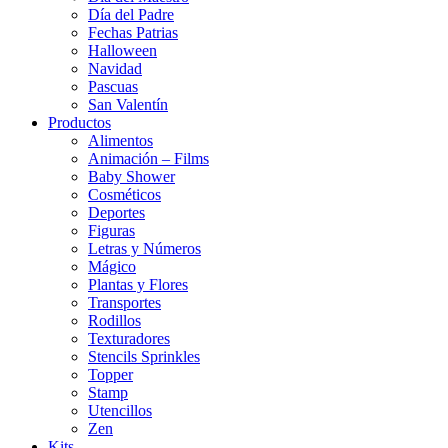
Día del Padre
Fechas Patrias
Halloween
Navidad
Pascuas
San Valentín
Productos
Alimentos
Animación – Films
Baby Shower
Cosméticos
Deportes
Figuras
Letras y Números
Mágico
Plantas y Flores
Transportes
Rodillos
Texturadores
Stencils Sprinkles
Topper
Stamp
Utencillos
Zen
Kits