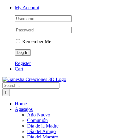
Skip
Facebook
Instagram
Email
Phone
My Account
to
content
Remember Me
Register
Cart
Search
for:
Home
Agasajos
Año Nuevo
Comunión
Día de la Madre
Día del Amigo
Día del Maestro