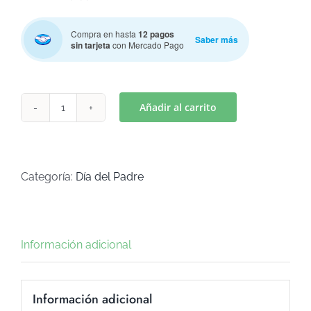
Compra en hasta
12 pagos
Saber más
sin tarjeta
con Mercado Pago
Añadir al carrito
FELIZ
DIA
DEL
PADRE
Categoría:
Día del Padre
(Art
C-
518)
Información adicional
cantidad
Información adicional