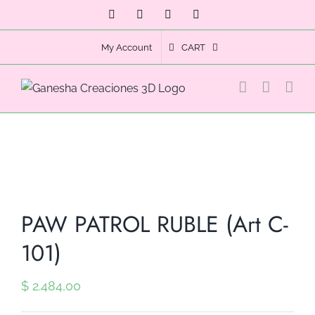
Skip
Facebook
Instagram
Email
Phone
to
content
My Account
CART
PAW PATROL RUBLE (Art C-
101)
$
2.484,00